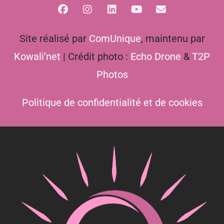
Site réalisé par
ComUnique
, maintenu par
Kowali’net
| Crédit photo :
Echo Drone
&
T2P
Photos
Politique de confidentialité et de cookies