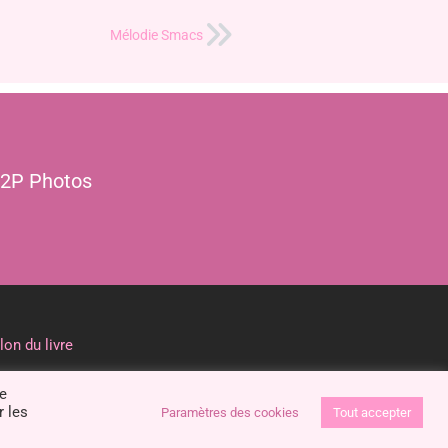
Mélodie Smacs
2P Photos
lon du livre
le 2 mars 2022
de
r les
Paramètres des cookies
Tout accepter