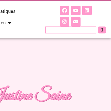
ratiques
tes
stine Saine