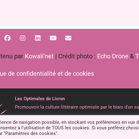
ntenu par
Kowali’net
| Crédit photo :
Echo Drone
&
T
que de confidentialité et de cookies
Les Optimales de Livron
Promouvoir la culture littéraire optimiste par le biais d’un sa
Association loi 1901, déclarée à la Sous-Préfecture de Die, 
rience de navigation possible, en stockant vos préférences en vue 
nsentez à l'utilisation de TOUS les cookies. Si vous préférez choisi
N° RNA : W261006308
ur "Paramètres des cookies".