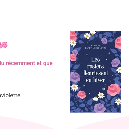
n
z lu récemment et que
violette