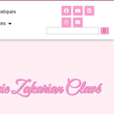
ratiques
tes
ie Zakarian Clavé