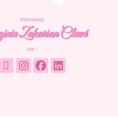
Retrouvez
inie Zakarian Clavé
sur :