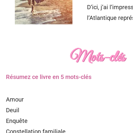
D’ici, j’ai l’impr
l’Atlantique repré
Mots-clés
Résumez ce livre en 5 mots-clés
Amour
Deuil
Enquête
Constellation familiale