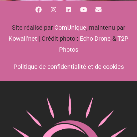
Site réalisé par
ComUnique
, maintenu par
Kowali’net
| Crédit photo :
Echo Drone
&
T2P
Photos
Politique de confidentialité et de cookies