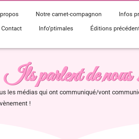
 propos
Notre carnet-compagnon
Infos p
Contact
Info’ptimales
Éditions précéden
Ils parlent de nous 
ous les médias qui ont communiqué/vont communi
évènement !