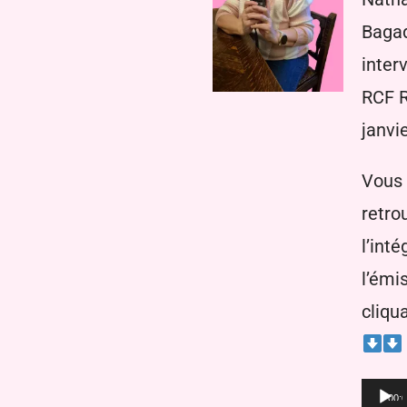
Bagad
inter
RCF R
janvi
Vous
retro
l’inté
l’émi
cliqu
Lecte
00: