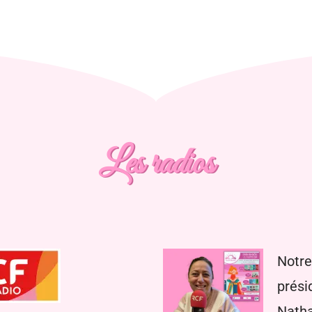
Les radios
Notr
prési
Natha