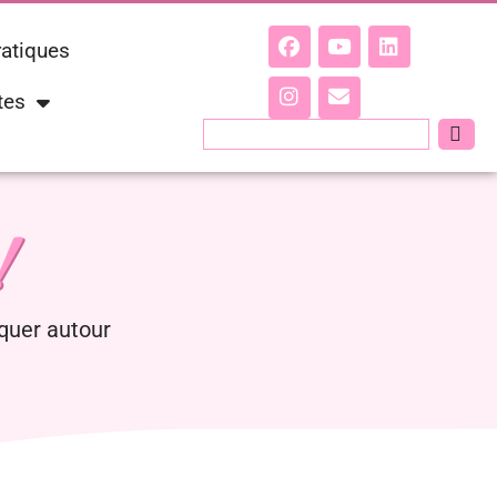
ratiques
tes
!
quer autour