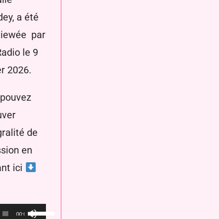
ey, a été
viewée par
adio le 9
er 2026.
 pouvez
uver
gralité de
ssion en
ant ici
ur
Utilisez
00
00:00