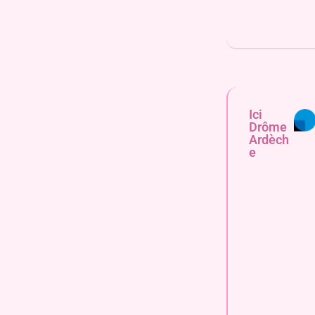
Ici
Drôme
Ardèch
e