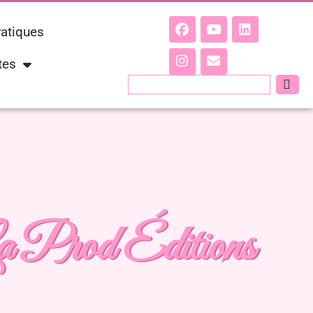
ratiques
tes
Prod Éditions