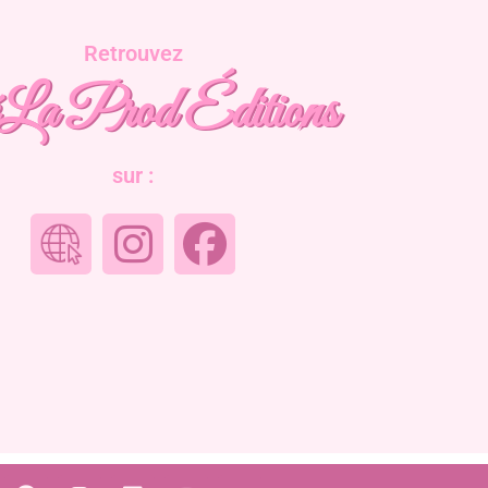
Retrouvez
a Prod Éditions
sur :