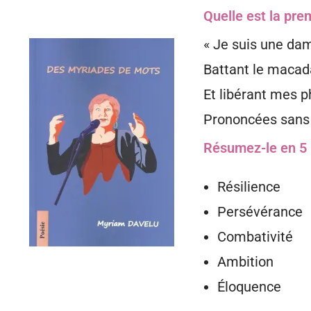
Quelle est la pre
« Je suis une da
Battant le maca
Et libérant mes 
Prononcées sans
Résumez-le en 5 
Résilience
Persévérance
Combativité
Ambition
Éloquence