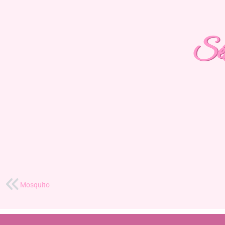
SéL
Mosquito