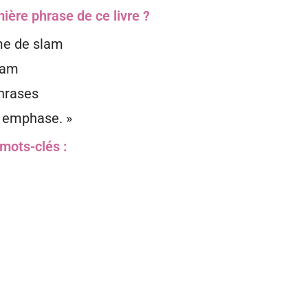
mière phrase de ce livre ?
me de slam
dam
phrases
 emphase. »
mots-clés :