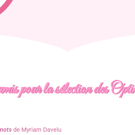
umis pour la sélection des Opti
 mots
de Myriam Davelu