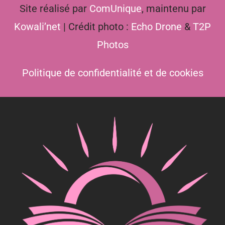
Site réalisé par
ComUnique
, maintenu par
Kowali’net
| Crédit photo :
Echo Drone
&
T2P
Photos
Politique de confidentialité et de cookies