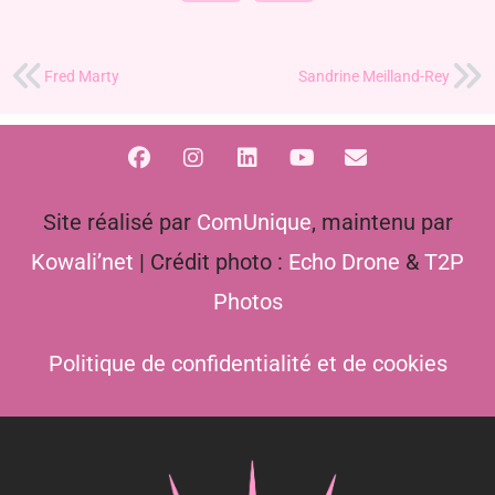
Fred Marty
Sandrine Meilland-Rey
Site réalisé par
ComUnique
, maintenu par
Kowali’net
| Crédit photo :
Echo Drone
&
T2P
Photos
Politique de confidentialité et de cookies