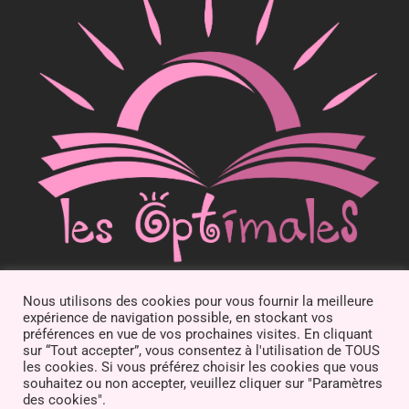
Nous utilisons des cookies pour vous fournir la meilleure
Les Optimales de Livron
expérience de navigation possible, en stockant vos
Promouvoir la culture littéraire optimiste par le biais d’un
préférences en vue de vos prochaines visites. En cliquant
sur “Tout accepter”, vous consentez à l'utilisation de TOUS
salon du livre
les cookies. Si vous préférez choisir les cookies que vous
souhaitez ou non accepter, veuillez cliquer sur "Paramètres
Association loi 1901, déclarée à la Sous-Préfecture de Die, le
des cookies".