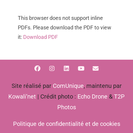
This browser does not support inline
PDFs. Please download the PDF to view
it:
Download PDF
Site réalisé par
ComUnique
, maintenu par
Kowali’net
| Crédit photo :
Echo Drone
&
T2P
Photos
Politique de confidentialité et de cookies