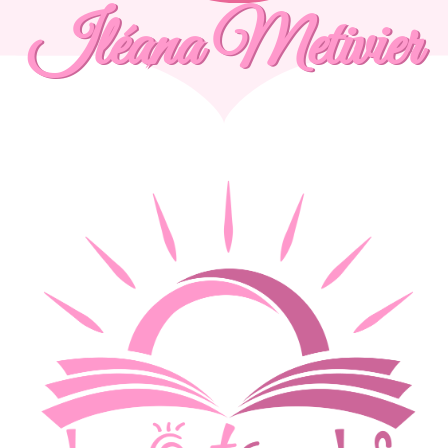
Iléana Metivier