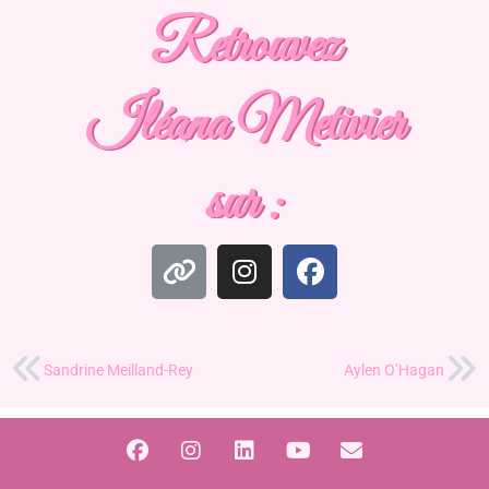
Retrouvez
Iléana Metivier
sur :
Sandrine Meilland-Rey
Aylen O’Hagan