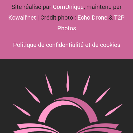
Site réalisé par
ComUnique
, maintenu par
Kowali’net
| Crédit photo :
Echo Drone
&
T2P
Photos
Politique de confidentialité et de cookies