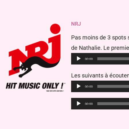
haut/b
volume
pour
NRJ
augme
ou
Pas moins de 3 spots s
diminu
de Nathalie. Le premier
le
00:00
volume
Les suivants à écouter
00:00
Lecteur
00:00
audio