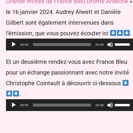
Grande Invitée de France Bleu Drôme Ardèche
»
le 16 janvier 2024. Audrey Alwett et Danièle
Gilbert sont également intervenues dans
l’émission, que vous pouvez écouter ici
.
Utilise
00:00
00:00
les
Et un deuxième rendez-vous avec France Bleu
flèche
pour un échange passionnant avec notre invité
haut/b
Christophe Cointault à découvrir ci-dessous
pour
Lecteur
.
augme
audio
Utilise
00:00
00:00
ou
les
diminu
flèche
le